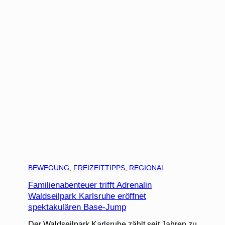
BEWEGUNG
, 
FREIZEITTIPPS
, 
REGIONAL
Familienabenteuer trifft Adrenalin
Waldseilpark Karlsruhe eröffnet
spektakulären Base-Jump
Der Waldseilpark Karlsruhe zählt seit Jahren zu