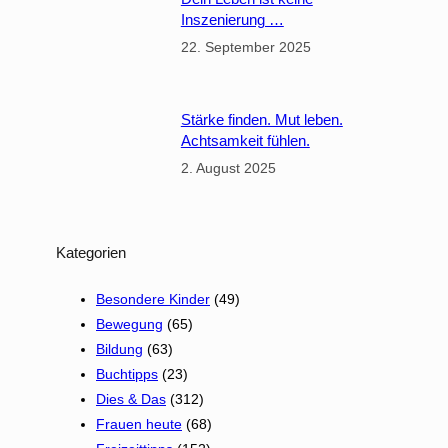
e
Inszenierung …
i
22. September 2025
l
b
r
Stärke finden. Mut leben.
o
Achtsamkeit fühlen.
n
2. August 2025
n
Kategorien
Besondere Kinder
(49)
Bewegung
(65)
Bildung
(63)
Buchtipps
(23)
Dies & Das
(312)
Frauen heute
(68)