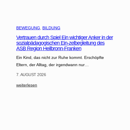
BEWEGUNG
, 
BILDUNG
Vertrauen durch Spiel Ein wichtiger Anker in der
sozialpädagogischen Ein-zelbegleitung des
ASB Region Heilbronn-Franken
Ein Kind, das nicht zur Ruhe kommt. Erschöpfte
Eltern, der Alltag, der irgendwann nur…
7. AUGUST 2026
:
weiterlesen
V
e
r
t
r
a