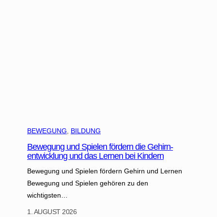
F
t
–
r
w
m
a
a
i
n
s
t
k
z
T
e
u
a
n
b
n
e
z
w
:
e
D
g
i
BEWEGUNG
, 
BILDUNG
e
e
n
Bewegung und Spielen fördern die Gehirn-
T
.
entwicklung und das Lernen bei Kindern
a
n
Bewegung und Spielen fördern Gehirn und Lernen
z
Bewegung und Spielen gehören zu den
s
wichtigsten…
c
1. AUGUST 2026
h