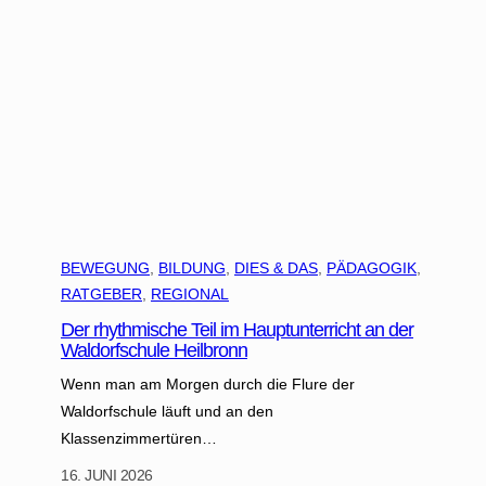
i
s
i
n
s
W
e
l
t
a
BEWEGUNG
, 
BILDUNG
, 
DIES & DAS
, 
PÄDAGOGIK
, 
l
RATGEBER
, 
REGIONAL
l
Der rhythmische Teil im Hauptunterricht an der
i
Waldorfschule Heilbronn
n
Wenn man am Morgen durch die Flure der
d
Waldorfschule läuft und an den
e
Klassenzimmertüren…
n
T
16. JUNI 2026