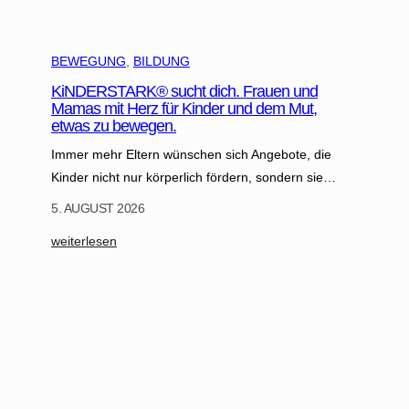
h
t
BEWEGUNG
, 
BILDUNG
i
g
KiNDERSTARK® sucht dich. Frauen und
e
Mamas mit Herz für Kinder und dem Mut,
etwas zu bewegen.
r
A
Immer mehr Eltern wünschen sich Angebote, die
n
Kinder nicht nur körperlich fördern, sondern sie…
k
5. AUGUST 2026
e
r
:
weiterlesen
i
K
n
i
d
N
e
D
r
E
s
R
o
S