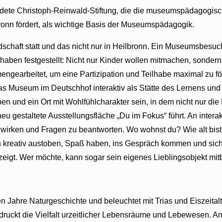
ete Christoph-Reinwald-Stiftung, die die museumspädagogische u
onn fördert, als wichtige Basis der Museumspädagogik.
chaft statt und das nicht nur in Heilbronn. Ein Museumsbesuch
r haben festgestellt: Nicht nur Kinder wollen mitmachen, sond
ngearbeitet, um eine Partizipation und Teilhabe maximal zu förde
das Museum im Deutschhof interaktiv als Stätte des Lernens un
und ein Ort mit Wohlfühlcharakter sein, in dem nicht nur die 
 neu gestaltete Ausstellungsfläche „Du im Fokus“ führt. An inter
wirken und Fragen zu beantworten. Wo wohnst du? Wie alt bis
reativ austoben, Spaß haben, ins Gespräch kommen und sich ei
zeigt. Wer möchte, kann sogar sein eigenes Lieblingsobjekt mitb
 Jahre Naturgeschichte und beleuchtet mit Trias und Eiszeitalte
druckt die Vielfalt urzeitlicher Lebensräume und Lebewesen. A