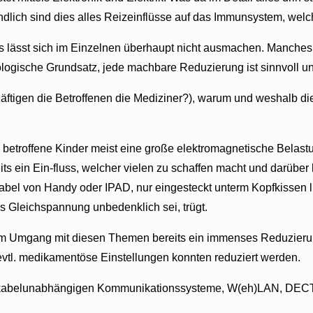
endlich sind dies alles Reizeinflüsse auf das Immunsystem, welc
es lässt sich im Einzelnen überhaupt nicht ausmachen. Manche
ologische Grundsatz, jede machbare Reduzierung ist sinnvoll un
ftigen die Betroffenen die Mediziner?), warum und weshalb dies
HS betroffene Kinder meist eine große elektromagnetische Belas
its ein Ein-fluss, welcher vielen zu schaffen macht und darübe
kabel von Handy oder IPAD, nur eingesteckt unterm Kopfkisse
s Gleichspannung unbedenklich sei, trügt.
m Umgang mit diesen Themen bereits ein immenses Reduzierung
evtl. medikamentöse Einstellungen konnten reduziert werden.
kabelunabhängigen Kommunikationssysteme, W(eh)LAN, DECT, 