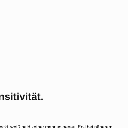
itivität.
steckt, weiß bald keiner mehr so genau. Erst bei näherem