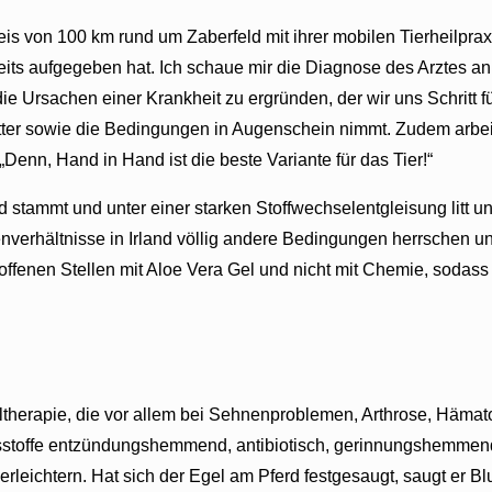
eis von 100 km rund um Zaberfeld mit ihrer mobilen Tierheilprax
ereits aufgegeben hat. Ich schaue mir die Diagnose des Arztes
ie Ursachen einer Krankheit zu ergründen, der wir uns Schritt fü
 Futter sowie die Bedingungen in Augenschein nimmt. Zudem arbe
enn, Hand in Hand ist die beste Variante für das Tier!“
nd stammt und unter einer starken Stoffwechselentgleisung litt 
verhältnisse in Irland völlig andere Bedingungen herrschen und 
ffenen Stellen mit Aloe Vera Gel und nicht mit Chemie, sodass
utegeltherapie, die vor allem bei Sehnenproblemen, Arthrose, H
ltsstoffe entzündungshemmend, antibiotisch, gerinnungshemmend 
leichtern. Hat sich der Egel am Pferd festgesaugt, saugt er Blu