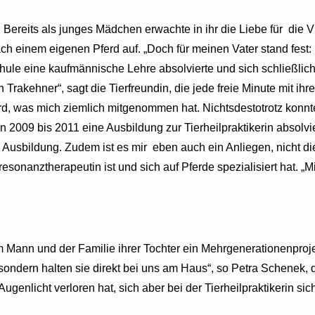
reits als junges Mädchen erwachte in ihr die Liebe für die Vier
h einem eigenen Pferd auf. „Doch für meinen Vater stand fest: 
hule eine kaufmännische Lehre absolvierte und sich schließlich
Trakehner“, sagt die Tierfreundin, die jede freie Minute mit ihr
d, was mich ziemlich mitgenommen hat. Nichtsdestotrotz konnte
von 2009 bis 2011 eine Ausbildung zur Tierheilpraktikerin absolv
 Ausbildung. Zudem ist es mir eben auch ein Anliegen, nicht 
Bioresonanztherapeutin ist und sich auf Pferde spezialisiert hat
Mann und der Familie ihrer Tochter ein Mehrgenerationenproje
ndern halten sie direkt bei uns am Haus“, so Petra Schenek, die 
Augenlicht verloren hat, sich aber bei der Tierheilpraktikerin si