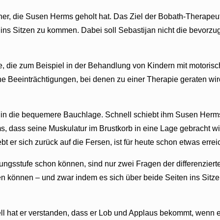
cher, die Susen Herms geholt hat. Das Ziel der Bobath-Therapeut
ns Sitzen zu kommen. Dabei soll Sebastijan nicht die bevorzugte
 die zum Beispiel in der Behandlung von Kindern mit motorisc
eeinträchtigungen, bei denen zu einer Therapie geraten wird. 
er in die bequemere Bauchlage. Schnell schiebt ihm Susen Herms
erms, dass seine Muskulatur im Brustkorb in eine Lage gebracht 
 er sich zurück auf die Fersen, ist für heute schon etwas erreic
lungsstufe schon können, sind nur zwei Fragen der differenzier
 können – und zwar indem es sich über beide Seiten ins Sitzen
 hat er verstanden, dass er Lob und Applaus bekommt, wenn er 