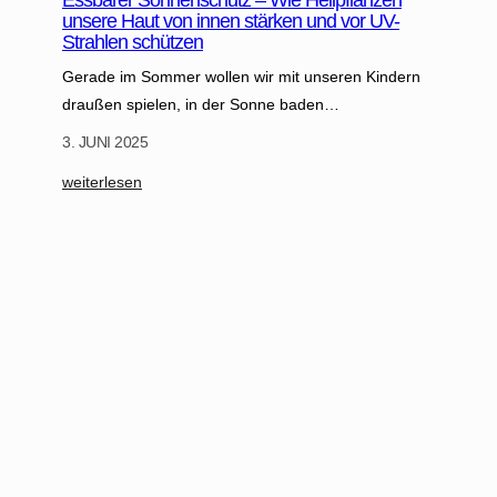
r
unsere Haut von innen stärken und vor UV-
Strahlen schützen
Gerade im Sommer wollen wir mit unseren Kindern
draußen spielen, in der Sonne baden…
3. JUNI 2025
:
weiterlesen
E
s
s
b
a
r
e
r
S
o
n