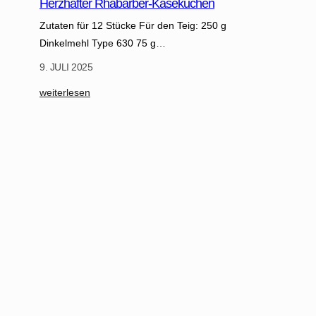
Herzhafter Rhabarber-Käsekuchen
Zutaten für 12 Stücke Für den Teig: 250 g
Dinkelmehl Type 630 75 g…
9. JULI 2025
:
weiterlesen
H
e
r
z
h
a
f
t
e
r
R
h
a