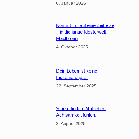
6. Januar 2026
e
s
u
Kommt mit auf eine Zeitreise
n
– in die junge Klosterwelt
d
Maulbronn
h
4. Oktober 2025
e
i
t
Dein Leben ist keine
Inszenierung …
22. September 2025
Stärke finden. Mut leben.
Achtsamkeit fühlen.
2. August 2025