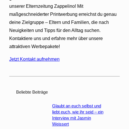
l
unserer Elternzeitung Zappelino! Mit
i
maßgeschneiderter Printwerbung erreichst du genau
c
deine Zielgruppe – Eltern und Familien, die nach
h
e
Neuigkeiten und Tipps für den Alltag suchen.
r
Kontaktiere uns und erfahre mehr über unsere
H
attraktiven Werbepakete!
e
l
Jetzt Kontakt aufnehmen
f
e
r
f
ü
Beliebte Beiträge
r
d
Glaubt an euch selbst und
liebt euch, wie ihr seid – ein
i
Interview mit Jasmin
e
Weissert
G