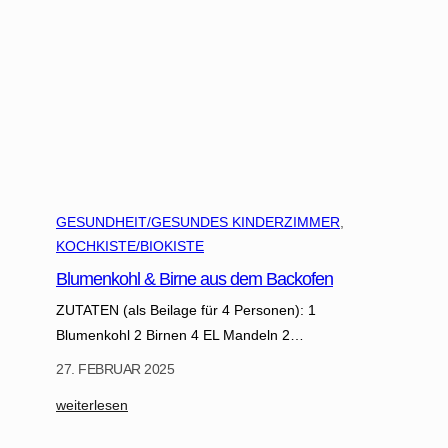
f
ü
r
G
e
n
e
r
a
t
GESUNDHEIT/GESUNDES KINDERZIMMER
, 
i
KOCHKISTE/BIOKISTE
o
Blumenkohl & Birne aus dem Backofen
n
ZUTATEN (als Beilage für 4 Personen): 1
e
Blumenkohl 2 Birnen 4 EL Mandeln 2…
n
i
27. FEBRUAR 2025
m
:
weiterlesen
W
B
e