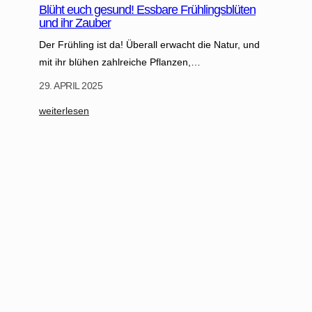
Blüht euch gesund! Essbare Frühlingsblüten
i
und ihr Zauber
n
Der Frühling ist da! Überall erwacht die Natur, und
n
mit ihr blühen zahlreiche Pflanzen,…
e
n
29. APRIL 2025
s
:
weiterlesen
t
B
ä
l
r
ü
k
h
e
t
n
e
u
u
n
c
d
h
v
g
o
e
r
s