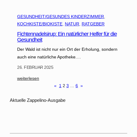
GESUNDHEIT/GESUNDES KINDERZIMMER
, 
KOCHKISTE/BIOKISTE
, 
NATUR
, 
RATGEBER
Fichtennadelsirup: Ein natürlicher Helfer für die
Gesundheit
Der Wald ist nicht nur ein Ort der Erholung, sondern
auch eine natürliche Apotheke.…
26. FEBRUAR 2025
:
weiterlesen
F
«
1
2
3
…
6
»
i
c
Aktuelle Zappelino-Ausgabe
h
t
e
n
n