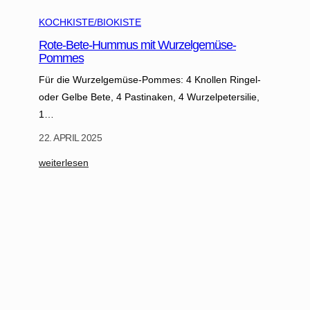
n
g
KOCHKISTE/BIOKISTE
s
Rote-Bete-Hummus mit Wurzelgemüse-
b
Pommes
l
Für die Wurzelgemüse-Pommes: 4 Knollen Ringel-
ü
oder Gelbe Bete, 4 Pastinaken, 4 Wurzelpetersilie,
t
1…
e
n
22. APRIL 2025
u
:
weiterlesen
n
R
d
o
i
t
h
e
r
-
Z
B
a
e
u
t
b