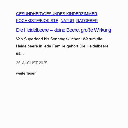
GESUNDHEIT/GESUNDES KINDERZIMMER
, 
KOCHKISTE/BIOKISTE
, 
NATUR
, 
RATGEBER
Die Heidelbeere – kleine Beere, große Wirkung
Von Superfood bis Sonntagskuchen: Warum die
Heidelbeere in jede Familie gehört Die Heidelbeere
ist…
26. AUGUST 2025
:
weiterlesen
D
i
e
H
e
i
d
e