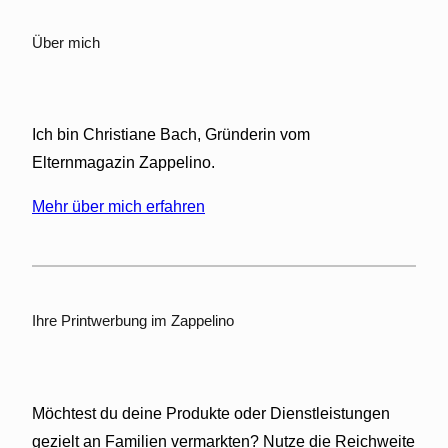
a
Über mich
d
e
l
s
Ich bin Christiane Bach, Gründerin vom
i
Elternmagazin Zappelino.
r
u
Mehr über mich erfahren
p
:
E
i
n
Ihre Printwerbung im Zappelino
n
a
t
ü
Möchtest du deine Produkte oder Dienstleistungen
r
gezielt an Familien vermarkten? Nutze die Reichweite