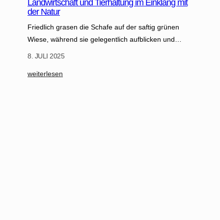
Landwirtschaft und Tierhaltung im Einklang mit
der Natur
Friedlich grasen die Schafe auf der saftig grünen
Wiese, während sie gelegentlich aufblicken und…
8. JULI 2025
:
weiterlesen
L
a
n
d
w
i
r
t
s
c
h
a