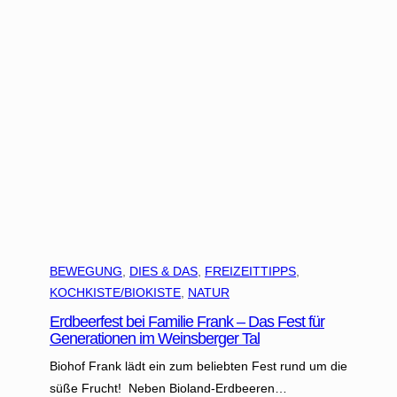
m
ü
s
e
-
P
o
m
m
e
s
BEWEGUNG
, 
DIES & DAS
, 
FREIZEITTIPPS
, 
KOCHKISTE/BIOKISTE
, 
NATUR
Erdbeerfest bei Familie Frank – Das Fest für
Generationen im Weinsberger Tal
Biohof Frank lädt ein zum beliebten Fest rund um die
süße Frucht! Neben Bioland-Erdbeeren…