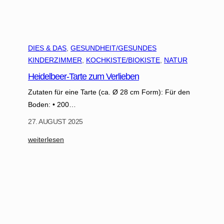
DIES & DAS
, 
GESUNDHEIT/GESUNDES
KINDERZIMMER
, 
KOCHKISTE/BIOKISTE
, 
NATUR
Heidelbeer-Tarte zum Verlieben
Zutaten für eine Tarte (ca. Ø 28 cm Form): Für den
Boden: • 200…
27. AUGUST 2025
:
weiterlesen
H
e
i
d
e
l
b