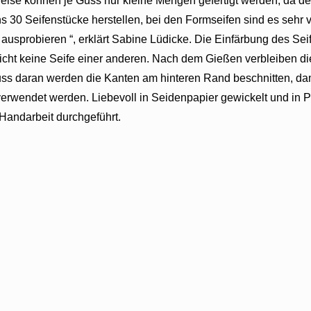
eise können je Guss nur kleine Mengen gefertigt werden, da d
 30 Seifenstücke herstellen, bei den Formseifen sind es sehr vi
s ausprobieren “, erklärt Sabine Lüdicke. Die Einfärbung des Se
icht keine Seife einer anderen. Nach dem Gießen verbleiben d
ss daran werden die Kanten am hinteren Rand beschnitten, dam
erwendet werden. Liebevoll in Seidenpapier gewickelt und in Pa
 Handarbeit durchgeführt.