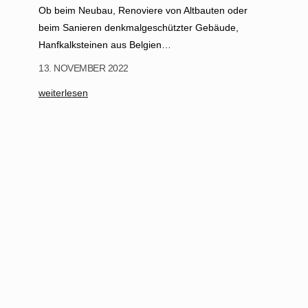
H
Ob beim Neubau, Renoviere von Altbauten oder
e
beim Sanieren denkmalgeschützter Gebäude,
i
Hanfkalksteinen aus Belgien…
l
13. NOVEMBER 2022
b
r
:
weiterlesen
o
H
n
a
n
n
f
k
a
l
k
s
t
e
i
n