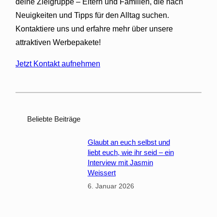
deine Zielgruppe – Eltern und Familien, die nach
b
y
Neuigkeiten und Tipps für den Alltag suchen.
-
Kontaktiere uns und erfahre mehr über unsere
u
attraktiven Werbepakete!
n
d
Jetzt Kontakt aufnehmen
K
i
n
d
e
Beliebte Beiträge
r
k
Glaubt an euch selbst und
liebt euch, wie ihr seid – ein
l
Interview mit Jasmin
e
Weissert
i
6. Januar 2026
d
u
n