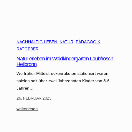
NACHHALTIG LEBEN
, 
NATUR
, 
PÄDAGOGIK
, 
RATGEBER
Natur erleben im Waldkindergarten Laubfrosch
Heilbronn
Wo früher Mittelstreckenraketen stationiert waren,
spielen seit über zwei Jahrzehnten Kinder von 3-6
Jahren…
26. FEBRUAR 2023
:
weiterlesen
N
a
t