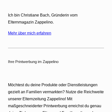
,
s
Ich bin Christiane Bach, Gründerin vom
c
Elternmagazin Zappelino.
h
a
Mehr über mich erfahren
d
s
t
o
f
Ihre Printwerbung im Zappelino
f
f
r
e
Möchtest du deine Produkte oder Dienstleistungen
i
gezielt an Familien vermarkten? Nutze die Reichweite
e
unserer Elternzeitung Zappelino! Mit
B
maßgeschneiderter Printwerbung erreichst du genau
a