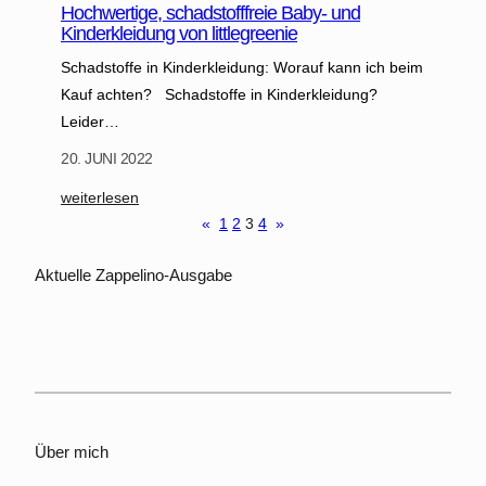
l
Hochwertige, schadstofffreie Baby- und
Kinderkleidung von littlegreenie
t
i
Schadstoffe in Kinderkleidung: Worauf kann ich beim
g
Kauf achten? Schadstoffe in Kinderkleidung?
g
Leider…
e
20. JUNI 2022
s
t
:
weiterlesen
a
H
«
1
2
3
4
»
l
o
t
c
Aktuelle Zappelino-Ausgabe
e
h
n
w
e
r
t
i
Über mich
g
e