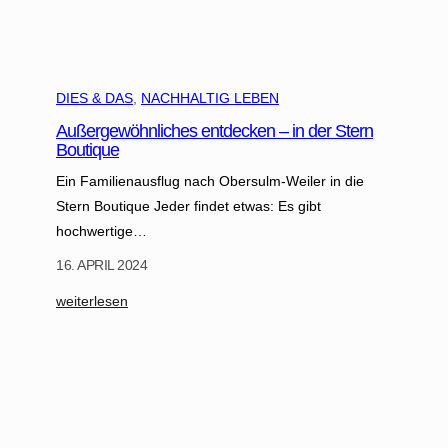
f
ü
r
d
DIES & DAS
, 
NACHHALTIG LEBEN
i
e
Außergewöhnliches entdecken – in der Stern
Boutique
H
a
Ein Familienausflug nach Obersulm-Weiler in die
u
Stern Boutique Jeder findet etwas: Es gibt
t
hochwertige…
:
16. APRIL 2024
W
i
:
weiterlesen
e
A
C
u
i
ß
r
e
c
r
u
g