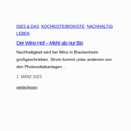
DIES & DAS
, 
KOCHKISTE/BIOKISTE
, 
NACHHALTIG
LEBEN
Der Wino Hof – Mehr als nur Bio
Nachhaltigkeit wird bei Wino in Brackenheim
großgeschrieben. Strom kommt unter anderem von
den Photovoltaikanlagen…
1. MÄRZ 2023
:
weiterlesen
D
e
r
W
i
n