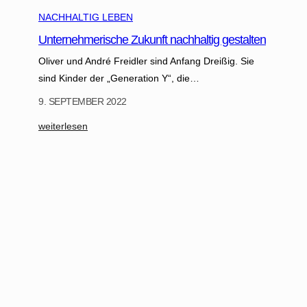
n
NACHHALTIG LEBEN
a
Unternehmerische Zukunft nachhaltig gestalten
c
h
Oliver und André Freidler sind Anfang Dreißig. Sie
h
sind Kinder der „Generation Y“, die…
a
9. SEPTEMBER 2022
l
t
:
weiterlesen
i
U
g
n
a
t
u
e
s
r
g
n
e
e
b
h
a
m
u
e
t
r