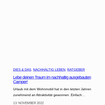
W
o
h
n
e
n
u
n
d
A
r
b
e
DIES & DAS
, 
NACHHALTIG LEBEN
, 
RATGEBER
i
Lebe deinen Traum im nachhaltig ausgebauten
t
Camper!
e
Urlaub mit dem Wohnmobil hat in den letzten Jahren
n
zunehmend an Attraktivität gewonnen. Einfach…
13. NOVEMBER 2022