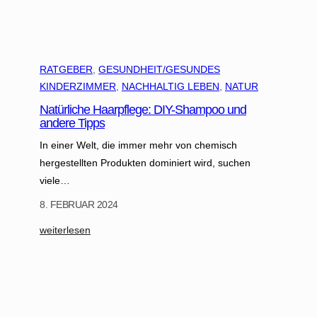
t
RATGEBER
, 
GESUNDHEIT/GESUNDES
KINDERZIMMER
, 
NACHHALTIG LEBEN
, 
NATUR
Natürliche Haarpflege: DIY-Shampoo und
andere Tipps
In einer Welt, die immer mehr von chemisch
hergestellten Produkten dominiert wird, suchen
viele…
8. FEBRUAR 2024
:
weiterlesen
N
a
t
ü
r