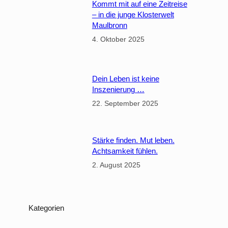
Kommt mit auf eine Zeitreise
g
– in die junge Klosterwelt
v
Maulbronn
o
4. Oktober 2025
n
l
i
Dein Leben ist keine
t
Inszenierung …
t
22. September 2025
l
e
g
Stärke finden. Mut leben.
r
Achtsamkeit fühlen.
e
2. August 2025
e
n
i
e
Kategorien