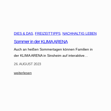
DIES & DAS
, 
FREIZEITTIPPS
, 
NACHHALTIG LEBEN
Sommer in der KLIMA ARENA
Auch an heißen Sommertagen können Familien in
der KLIMA ARENA in Sinsheim auf interaktive…
26. AUGUST 2023
:
weiterlesen
S
o
m
m
e
r