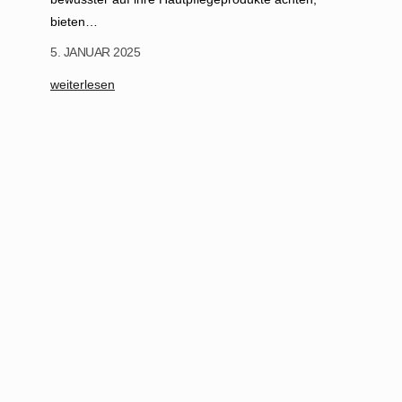
bieten…
5. JANUAR 2025
:
weiterlesen
E
d
e
l
w
e
i
ß
-
K
r
a
f
t