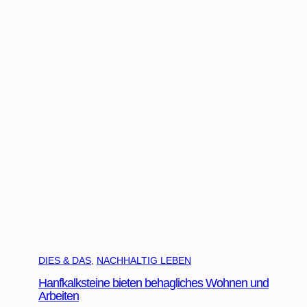
e
r
g
a
r
t
e
n
L
a
u
b
f
r
o
DIES & DAS
, 
NACHHALTIG LEBEN
s
c
Hanfkalksteine bieten behagliches Wohnen und
Arbeiten
h