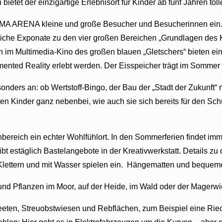
tet der einzigartige Erlebnisort für Kinder ab fünf Jahren to
 KLIMA ARENA kleine und große Besucher und Besucherinnen ei
dliche Exponate zu den vier großen Bereichen „Grundlagen des 
en im Multimedia-Kino des großen blauen „Gletschers“ bieten 
ted Reality erlebt werden. Der Eisspeicher trägt im Sommer 
nders an: ob Wertstoff-Bingo, der Bau der „Stadt der Zukunft“ 
nen Kinder ganz nebenbei, wie auch sie sich bereits für den S
ereich ein echter Wohlfühlort. In den Sommerferien findet imm
bt estäglich Bastelangebote in der Kreativwerkstatt. Details z
ettern und mit Wasser spielen ein.
Hängematten und bequeme L
und Pflanzen im
Moor, auf der Heide, im Wald oder der Magerwi
en, Streuobstwiesen und Rebflächen, zum Beispiel eine Riechs