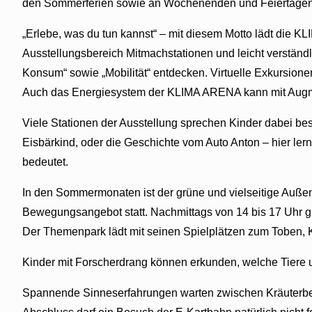
den Sommerferien sowie an Wochenenden und Feiertagen bie
„Erlebe, was du tun kannst“ – mit diesem Motto lädt die
Ausstellungsbereich Mitmachstationen und leicht verstän
Konsum“ sowie „Mobilität“ entdecken. Virtuelle Exkursion
Auch das Energiesystem der KLIMA ARENA kann mit Augmen
Viele Stationen der Ausstellung sprechen Kinder dabei beso
Eisbärkind, oder die Geschichte vom Auto Anton – hier ler
bedeutet.
In den Sommermonaten ist der grüne und vielseitige Außenb
Bewegungsangebot statt. Nachmittags von 14 bis 17 Uhr gi
Der Themenpark lädt mit seinen Spielplätzen zum Toben, Kl
Kinder mit Forscherdrang können erkunden, welche Tiere 
Spannende Sinneserfahrungen warten zwischen Kräuterbeet