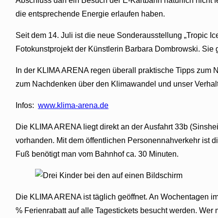
Abschluss darf ein Besuch der E-Kartbahn natürlich nicht fe
die entsprechende Energie erlaufen haben.
Seit dem 14. Juli ist die neue Sonderausstellung „Tropic
Fotokunstprojekt der Künstlerin Barbara Dombrowski. Sie g
In der KLIMA ARENA regen überall praktische Tipps zum Na
zum Nachdenken über den Klimawandel und unser Verhalten
Infos:
www.klima-arena.de
Die KLIMA ARENA liegt direkt an der Ausfahrt 33b (Sinsh
vorhanden. Mit dem öffentlichen Personennahverkehr ist d
Fuß benötigt man vom Bahnhof ca. 30 Minuten.
Die KLIMA ARENA ist täglich geöffnet. An Wochentagen i
% Ferienrabatt auf alle Tagestickets besucht werden. Wer 