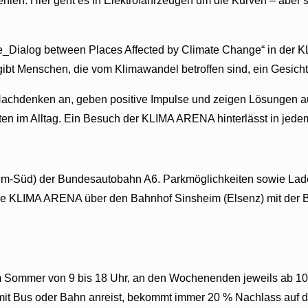
hlen: Hier geht es in Elektrofahrzeugen um die Kurven – aber sel
 Ice_Dialog between Places Affected by Climate Change“ in der
ibt Menschen, die vom Klimawandel betroffen sind, ein Gesicht
chdenken an, geben positive Impulse und zeigen Lösungen auf. 
 im Alltag. Ein Besuch der KLIMA ARENA hinterlässt in jedem
eim-Süd) der Bundesautobahn A6. Parkmöglichkeiten sowie Lade
ie KLIMA ARENA über den Bahnhof Sinsheim (Elsenz) mit der Bus
m Sommer von 9 bis 18 Uhr, an den Wochenenden jeweils ab 1
mit Bus oder Bahn anreist, bekommt immer 20 % Nachlass auf den